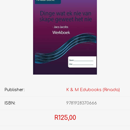
Publisher:
K & M Edubooks (Rinada)
ISBN:
9781928370666
R125,00