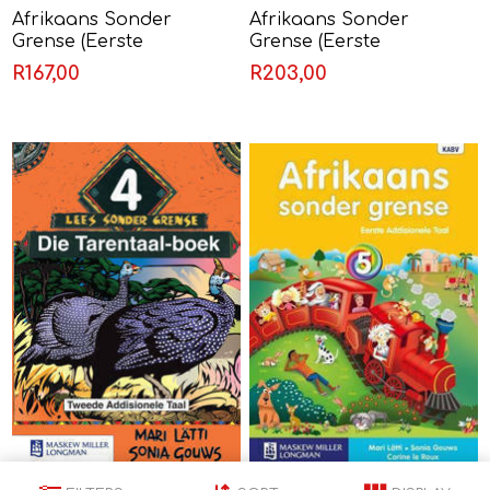
Afrikaans Sonder
Afrikaans Sonder
Grense (Eerste
Grense (Eerste
Addisionele Taal) Graad
Addisionele Taal) Graad
R167,00
R203,00
3 Leerderboek
4 Leerderboek