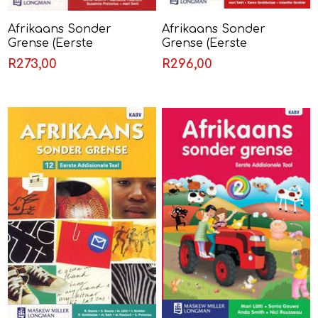
Afrikaans Sonder
Afrikaans Sonder
Grense (Eerste
Grense (Eerste
Addisionele Taal) Graad
Addisionele Taal) Graad
R273,00
R296,00
10 Leerderboek
11 Leerderboek