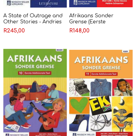
A State of Outrage and
Afrikaans Sonder
Other Stories - Andries
Grense (Eerste
Oliphant
Addisionele Taal) Graad 1
R245,00
R148,00
Leerderboek