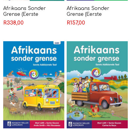
Afrikaans Sonder
Afrikaans Sonder
Grense (Eerste
Grense (Eerste
Addisionele Taal) Graad
Addisionele Taal) Graad
R338,00
R157,00
12 Leerderboek
2 Leerderboek