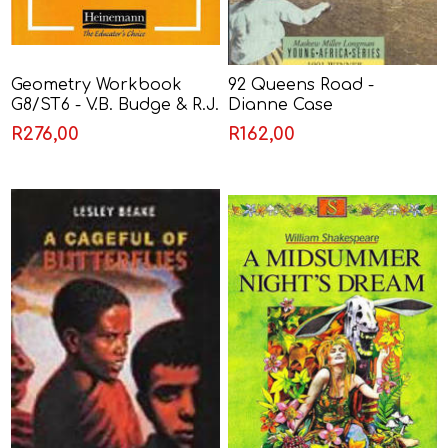
Geometry Workbook
92 Queens Road -
G8/ST6 - V.B. Budge & R.J.
Dianne Case
Gouldie
R276,00
R162,00